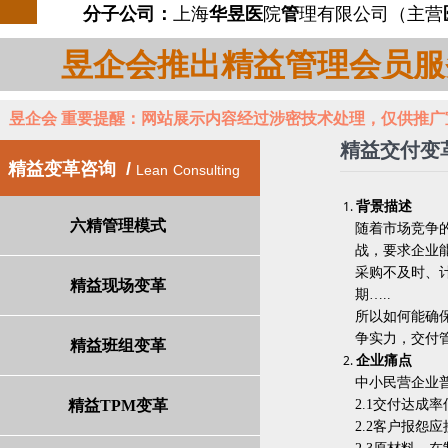
分子公司：
上海
华昱医
院
管
理有限公司（主营
昱企会推出精益管理会员服
昱企会 重要提醒：网站展示内容经过涉密技术处理，仅供推
精益交付变
精益变革咨询 /
Lean
Consulting
背景描述
六精管理模式
随着市场竞争
战，要求企业
采购不及时、
精益现场变革
期
…..
所以如何能确
争实力，交付
精益班组变革
企业痛点
中小民营企业
精益TPM变革
2.1交付达成
2.2客户报怨